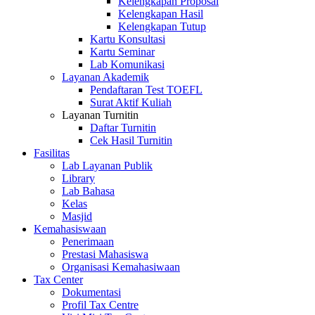
Kelengkapan Proposal
Kelengkapan Hasil
Kelengkapan Tutup
Kartu Konsultasi
Kartu Seminar
Lab Komunikasi
Layanan Akademik
Pendaftaran Test TOEFL
Surat Aktif Kuliah
Layanan Turnitin
Daftar Turnitin
Cek Hasil Turnitin
Fasilitas
Lab Layanan Publik
Library
Lab Bahasa
Kelas
Masjid
Kemahasiswaan
Penerimaan
Prestasi Mahasiswa
Organisasi Kemahasiwaan
Tax Center
Dokumentasi
Profil Tax Centre