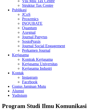
Visi Misi Tax Centre
Struktur Tax Centre
Publikasi
JCoS
Proxemics
INQUBATE
Quantum
Axegnal
Journal Papyrus
SosioPraxis
Journal Social Engagement
Perkamen Journal
Kerjasama
Kontrak Kerjasama
Kerjasama Universitas
Kerjasama Industri
Kontak
Instagram
Facebook
Gugus Jaminan Mutu
Alumni
Yudisium
Program Studi Ilmu Komunikasi