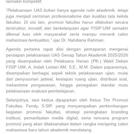
semakin kompetitif.
“Pelaksanaan UAS bukan hanya agenda rutin akademik, tetapi
juga menjadi cerminan profesionalisme dan kualitas tata kelola
fakultas. Di sisi lain, promosi fakultas harus dilakukan secara
terstruktur, inovatif, dan berkelanjutan agar FISIP UIM semakin
dikenal luas oleh masyarakat serta mampu menarik calon
mahasiswa berkualitas,”
ujar Dr. Nahdiana Rahman.
Agenda pertama rapat diisi dengan pemaparan mengenai
persiapan pelaksanaan UAS Genap Tahun Akademik 2025/2026
yang disampaikan oleh Pelaksana Harian (Plh.) Wakil Dekan
FISIP UIM, A. Indah Lestari AM, S.E., M.M. Dalam paparannya,
disampaikan berbagai aspek teknis pelaksanaan ujian, mulai
dari penyusunan jadwal, kesiapan ruang ujian, distribusi soal,
mekanisme pengawasan, hingga penegakan standar mutu
pelaksanaan evaluasi pembelajaran.
Selanjutnya, sesi kedua dipaparkan oleh Ketua Tim Promosi
Fakultas, Fendy, S.SIP. yang menyampaikan perkembangan
kegiatan promosi fakultas, strategi peningkatan branding
institusi, pemanfaatan media digital, serta rencana program
promosi yang akan dilaksanakan dalam rangka menjaring calon
mahasiswa baru tahun akademik mendatang.